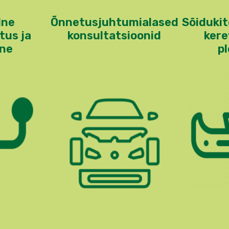
lne
Õnnetusjuhtumialased
Sõidukit
tus ja
konsultatsioonid
kere
ine
p