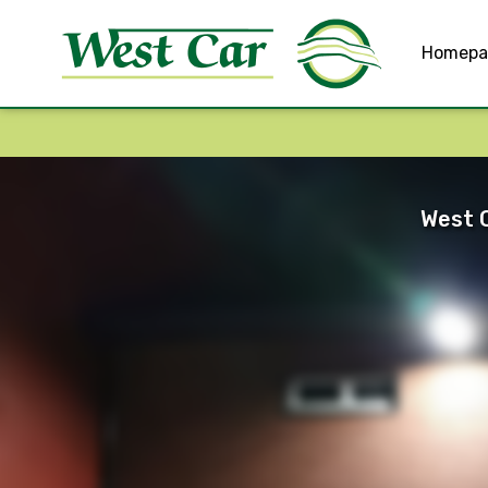
Homepa
West C