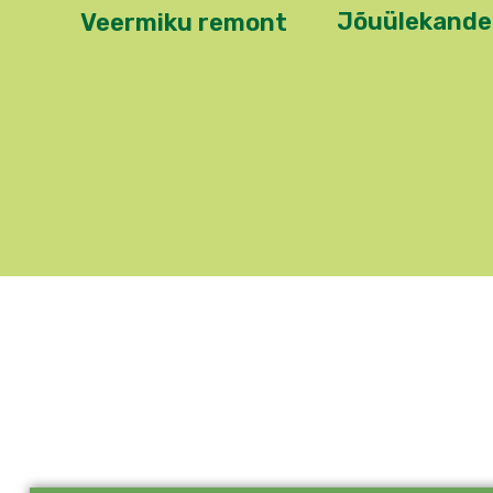
Jõuülekande
Veermiku remont