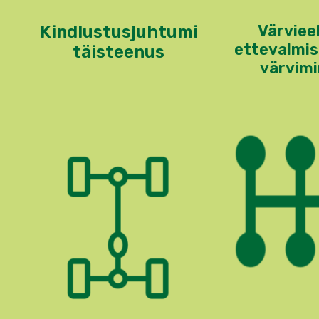
Värviee
Kindlustusjuhtumi
ettevalmis
täisteenus
värvim