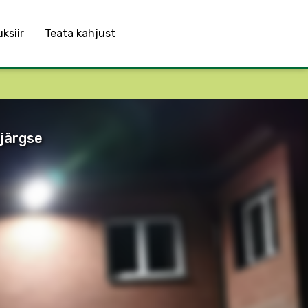
ksiir
Teata kahjust
ijärgse