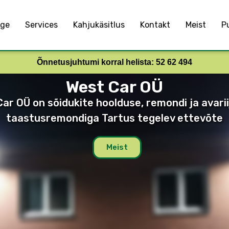
ge
Services
Kahjukäsitlus
Kontakt
Meist
Pu
Õnnetusjuhtumi korral helista: 52 62 494
West Car OÜ
ar OÜ on sõidukite hoolduse, remondi ja avari
taastusremondiga Tartus tegelev ettevõte
Meist