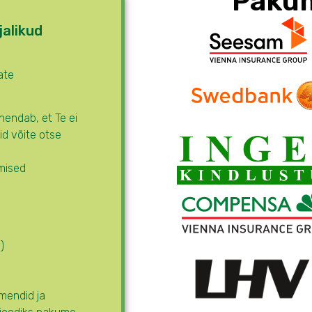
Pakum
jalikud
ate
hendab, et Te ei
id võite otse
mised
)
mendid ja