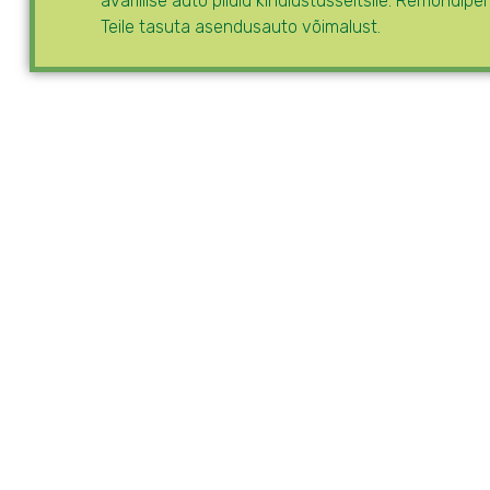
avariilise auto pildid kindlustusseltsile. Remondip
Teile tasuta asendusauto võimalust.