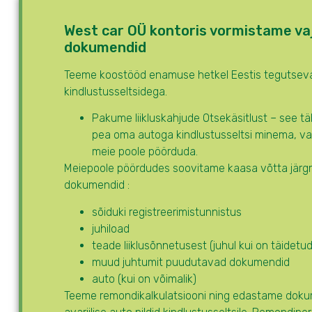
West car OÜ kontoris vormistame va
dokumendid
Teeme koostööd enamuse hetkel Eestis tegutsev
kindlustusseltsidega.
Pakume liikluskahjude Otsekäsitlust – see tä
pea oma autoga kindlustusseltsi minema, va
meie poole pöörduda.
Meiepoole pöördudes soovitame kaasa võtta järg
dokumendid :
sõiduki registreerimistunnistus
juhiload
teade liiklusõnnetusest (juhul kui on täidetud
muud juhtumit puudutavad dokumendid
auto (kui on võimalik)
Teeme remondikalkulatsiooni ning edastame doku