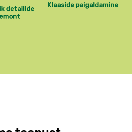
Klaaside paigaldamine
ik detailide
remont